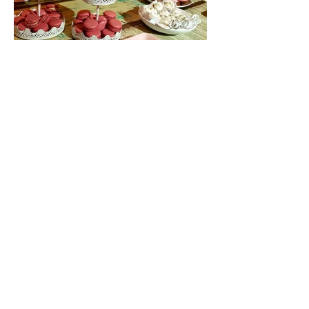
FAÇA SEU ORÇAMENTO
Gostou dos nossos quitutes?
Então peça já seu orçamento!
CLIQUE AQUI
CONTATO
Tel:
(11) 9 9670-9532