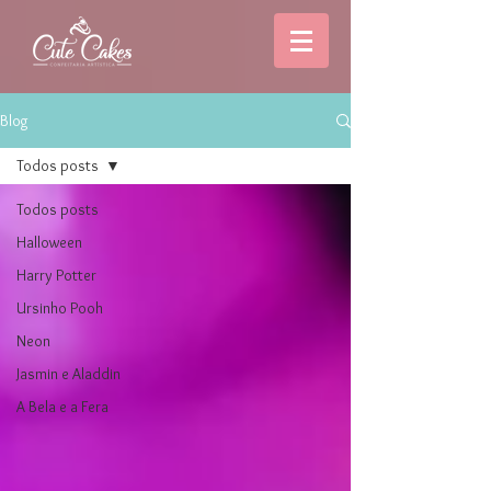
Blog
Todos posts
Todos posts
Halloween
Harry Potter
Ursinho Pooh
Neon
Jasmin e Aladdin
A Bela e a Fera